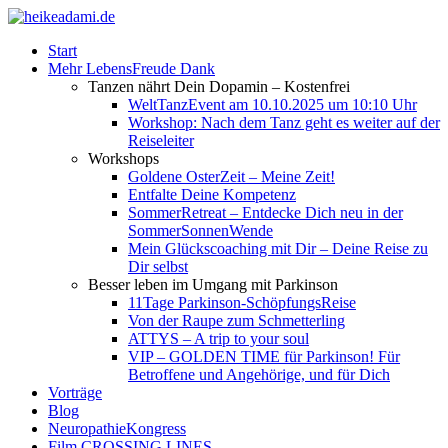
Start
Mehr LebensFreude Dank
Tanzen nährt Dein Dopamin – Kostenfrei
WeltTanzEvent am 10.10.2025 um 10:10 Uhr
Workshop: Nach dem Tanz geht es weiter auf der
Reiseleiter
Workshops
Goldene OsterZeit – Meine Zeit!
Entfalte Deine Kompetenz
SommerRetreat – Entdecke Dich neu in der
SommerSonnenWende
Mein Glückscoaching mit Dir – Deine Reise zu
Dir selbst
Besser leben im Umgang mit Parkinson
11Tage Parkinson-SchöpfungsReise
Von der Raupe zum Schmetterling
ATTYS – A trip to your soul
VIP – GOLDEN TIME für Parkinson! Für
Betroffene und Angehörige, und für Dich
Vorträge
Blog
NeuropathieKongress
Film CROSSING LINES