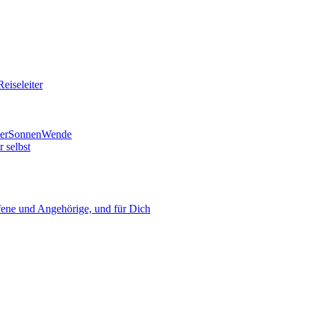
eiseleiter
mmerSonnenWende
 selbst
ne und Angehörige, und für Dich