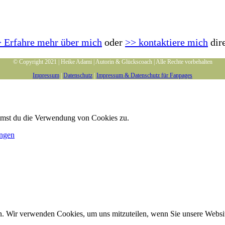
 Erfahre mehr über mich
oder
>> kontaktiere mich
dir
© Copyright 2021 | Heike Adami | Autorin & Glückscoach | Alle Rechte vorbehalten
Impressum
|
Datenschutz
|
Impressum & Datenschutz für Fanpages
immst du die Verwendung von Cookies zu.
ungen
n. Wir verwenden Cookies, um uns mitzuteilen, wenn Sie unsere Website