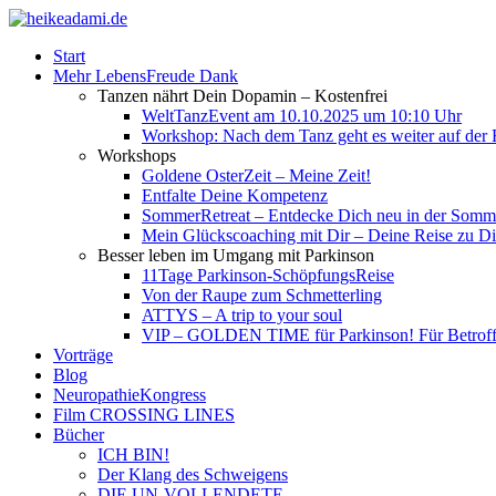
Start
Mehr LebensFreude Dank
Tanzen nährt Dein Dopamin – Kostenfrei
WeltTanzEvent am 10.10.2025 um 10:10 Uhr
Workshop: Nach dem Tanz geht es weiter auf der R
Workshops
Goldene OsterZeit – Meine Zeit!
Entfalte Deine Kompetenz
SommerRetreat – Entdecke Dich neu in der So
Mein Glückscoaching mit Dir – Deine Reise zu Dir
Besser leben im Umgang mit Parkinson
11Tage Parkinson-SchöpfungsReise
Von der Raupe zum Schmetterling
ATTYS – A trip to your soul
VIP – GOLDEN TIME für Parkinson! Für Betroffe
Vorträge
Blog
NeuropathieKongress
Film CROSSING LINES
Bücher
ICH BIN!
Der Klang des Schweigens
DIE UN-VOLLENDETE