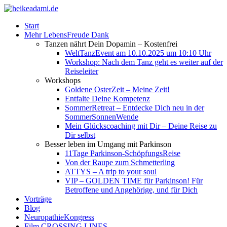
Start
Mehr LebensFreude Dank
Tanzen nährt Dein Dopamin – Kostenfrei
WeltTanzEvent am 10.10.2025 um 10:10 Uhr
Workshop: Nach dem Tanz geht es weiter auf der
Reiseleiter
Workshops
Goldene OsterZeit – Meine Zeit!
Entfalte Deine Kompetenz
SommerRetreat – Entdecke Dich neu in der
SommerSonnenWende
Mein Glückscoaching mit Dir – Deine Reise zu
Dir selbst
Besser leben im Umgang mit Parkinson
11Tage Parkinson-SchöpfungsReise
Von der Raupe zum Schmetterling
ATTYS – A trip to your soul
VIP – GOLDEN TIME für Parkinson! Für
Betroffene und Angehörige, und für Dich
Vorträge
Blog
NeuropathieKongress
Film CROSSING LINES