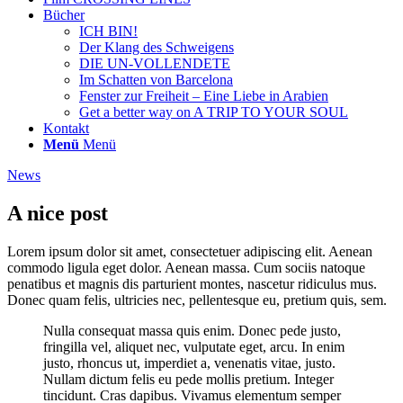
Bücher
ICH BIN!
Der Klang des Schweigens
DIE UN-VOLLENDETE
Im Schatten von Barcelona
Fenster zur Freiheit – Eine Liebe in Arabien
Get a better way on A TRIP TO YOUR SOUL
Kontakt
Menü
Menü
News
A nice post
Lorem ipsum dolor sit amet, consectetuer adipiscing elit. Aenean
commodo ligula eget dolor. Aenean massa. Cum sociis natoque
penatibus et magnis dis parturient montes, nascetur ridiculus mus.
Donec quam felis, ultricies nec, pellentesque eu, pretium quis, sem.
Nulla consequat massa quis enim. Donec pede justo,
fringilla vel, aliquet nec, vulputate eget, arcu. In enim
justo, rhoncus ut, imperdiet a, venenatis vitae, justo.
Nullam dictum felis eu pede mollis pretium. Integer
tincidunt. Cras dapibus. Vivamus elementum semper