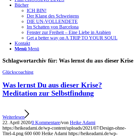
Bücher
ICH BIN!
Der Klang des Schweigens
DIE UN-VOLLENDETE
Im Schatten von Barcelona
Fenster zur Freiheit – Eine Liebe in Arabien
Get a better way on A TRIP TO YOUR SOUL
Kontakt
Menü
Menü
Schlagwortarchiv für:
Was lernst du aus dieser Krise
Glückscoaching
Was lernst Du aus dieser Krise?
Meditation zur Selbstfindung
Weiterlesen
22. April 2020
/
0 Kommentare
/
von
Heike Adami
https://heikeadami.de/wp-content/uploads/2021/07/Design-ohne-
Titel-4.png
600
600
Heike Adami
https://heikeadami.de/wp-