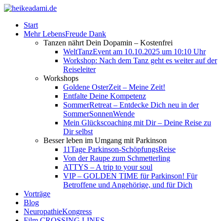
Start
Mehr LebensFreude Dank
Tanzen nährt Dein Dopamin – Kostenfrei
WeltTanzEvent am 10.10.2025 um 10:10 Uhr
Workshop: Nach dem Tanz geht es weiter auf der
Reiseleiter
Workshops
Goldene OsterZeit – Meine Zeit!
Entfalte Deine Kompetenz
SommerRetreat – Entdecke Dich neu in der
SommerSonnenWende
Mein Glückscoaching mit Dir – Deine Reise zu
Dir selbst
Besser leben im Umgang mit Parkinson
11Tage Parkinson-SchöpfungsReise
Von der Raupe zum Schmetterling
ATTYS – A trip to your soul
VIP – GOLDEN TIME für Parkinson! Für
Betroffene und Angehörige, und für Dich
Vorträge
Blog
NeuropathieKongress
Film CROSSING LINES