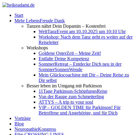
Start
Mehr LebensFreude Dank
Tanzen nährt Dein Dopamin – Kostenfrei
WeltTanzEvent am 10.10.2025 um 10:10 Uhr
Workshop: Nach dem Tanz geht es weiter auf der
Reiseleiter
Workshops
Goldene OsterZeit – Meine Zeit!
Entfalte Deine Kompetenz
SommerRetreat – Entdecke Dich neu in der
SommerSonnenWende
Mein Glückscoaching mit Dir – Deine Reise zu
Dir selbst
Besser leben im Umgang mit Parkinson
11Tage Parkinson-SchöpfungsReise
Von der Raupe zum Schmetterling
ATTYS – A trip to your soul
VIP – GOLDEN TIME für Parkinson! Für
Betroffene und Angehörige, und für Dich
Vorträge
Blog
NeuropathieKongress
Film CROSSING LINES