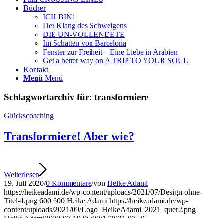
Bücher
ICH BIN!
Der Klang des Schweigens
DIE UN-VOLLENDETE
Im Schatten von Barcelona
Fenster zur Freiheit – Eine Liebe in Arabien
Get a better way on A TRIP TO YOUR SOUL
Kontakt
Menü
Menü
Schlagwortarchiv für:
transformiere
Glückscoaching
Transformiere! Aber wie?
Weiterlesen
19. Juli 2020
/
0 Kommentare
/
von
Heike Adami
https://heikeadami.de/wp-content/uploads/2021/07/Design-ohne-
Titel-4.png
600
600
Heike Adami
https://heikeadami.de/wp-
content/uploads/2021/09/Logo_HeikeAdami_2021_quer2.png