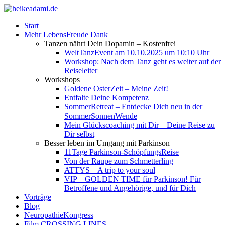
Start
Mehr LebensFreude Dank
Tanzen nährt Dein Dopamin – Kostenfrei
WeltTanzEvent am 10.10.2025 um 10:10 Uhr
Workshop: Nach dem Tanz geht es weiter auf der
Reiseleiter
Workshops
Goldene OsterZeit – Meine Zeit!
Entfalte Deine Kompetenz
SommerRetreat – Entdecke Dich neu in der
SommerSonnenWende
Mein Glückscoaching mit Dir – Deine Reise zu
Dir selbst
Besser leben im Umgang mit Parkinson
11Tage Parkinson-SchöpfungsReise
Von der Raupe zum Schmetterling
ATTYS – A trip to your soul
VIP – GOLDEN TIME für Parkinson! Für
Betroffene und Angehörige, und für Dich
Vorträge
Blog
NeuropathieKongress
Film CROSSING LINES