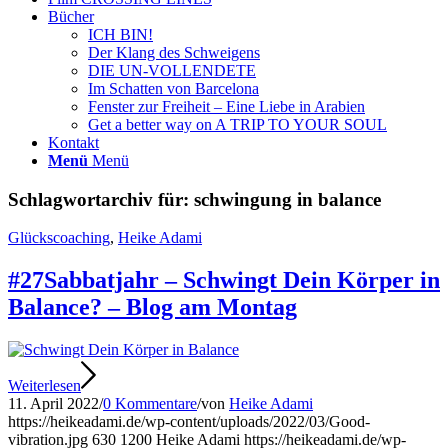
Bücher
ICH BIN!
Der Klang des Schweigens
DIE UN-VOLLENDETE
Im Schatten von Barcelona
Fenster zur Freiheit – Eine Liebe in Arabien
Get a better way on A TRIP TO YOUR SOUL
Kontakt
Menü
Menü
Schlagwortarchiv für:
schwingung in balance
Glückscoaching
,
Heike Adami
#27Sabbatjahr – Schwingt Dein Körper in
Balance? – Blog am Montag
Weiterlesen
11. April 2022
/
0 Kommentare
/
von
Heike Adami
https://heikeadami.de/wp-content/uploads/2022/03/Good-
vibration.jpg
630
1200
Heike Adami
https://heikeadami.de/wp-