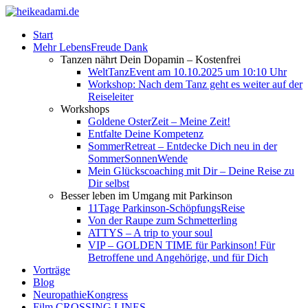
Start
Mehr LebensFreude Dank
Tanzen nährt Dein Dopamin – Kostenfrei
WeltTanzEvent am 10.10.2025 um 10:10 Uhr
Workshop: Nach dem Tanz geht es weiter auf der
Reiseleiter
Workshops
Goldene OsterZeit – Meine Zeit!
Entfalte Deine Kompetenz
SommerRetreat – Entdecke Dich neu in der
SommerSonnenWende
Mein Glückscoaching mit Dir – Deine Reise zu
Dir selbst
Besser leben im Umgang mit Parkinson
11Tage Parkinson-SchöpfungsReise
Von der Raupe zum Schmetterling
ATTYS – A trip to your soul
VIP – GOLDEN TIME für Parkinson! Für
Betroffene und Angehörige, und für Dich
Vorträge
Blog
NeuropathieKongress
Film CROSSING LINES