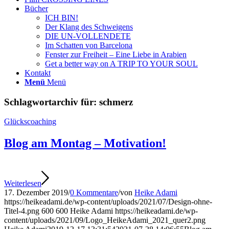
Bücher
ICH BIN!
Der Klang des Schweigens
DIE UN-VOLLENDETE
Im Schatten von Barcelona
Fenster zur Freiheit – Eine Liebe in Arabien
Get a better way on A TRIP TO YOUR SOUL
Kontakt
Menü
Menü
Schlagwortarchiv für:
schmerz
Glückscoaching
Blog am Montag – Motivation!
Weiterlesen
17. Dezember 2019
/
0 Kommentare
/
von
Heike Adami
https://heikeadami.de/wp-content/uploads/2021/07/Design-ohne-
Titel-4.png
600
600
Heike Adami
https://heikeadami.de/wp-
content/uploads/2021/09/Logo_HeikeAdami_2021_quer2.png