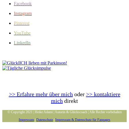
Facebook
Instagram
Pinterest
YouTube
LinkedIn
>> Erfahre mehr über mich
oder
>> kontaktiere
mich
direkt
© Copyright 2021 | Heike Adami | Autorin & Glückscoach | Alle Rechte vorbehalten
Impressum
|
Datenschutz
|
Impressum & Datenschutz für Fanpages