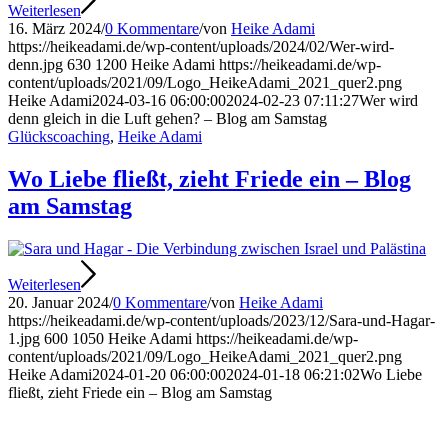
Weiterlesen
16. März 2024
/
0 Kommentare
/
von
Heike Adami
https://heikeadami.de/wp-content/uploads/2024/02/Wer-wird-
denn.jpg
630
1200
Heike Adami
https://heikeadami.de/wp-
content/uploads/2021/09/Logo_HeikeAdami_2021_quer2.png
Heike Adami
2024-03-16 06:00:00
2024-02-23 07:11:27
Wer wird
denn gleich in die Luft gehen? – Blog am Samstag
Glückscoaching
,
Heike Adami
Wo Liebe fließt, zieht Friede ein – Blog
am Samstag
Weiterlesen
20. Januar 2024
/
0 Kommentare
/
von
Heike Adami
https://heikeadami.de/wp-content/uploads/2023/12/Sara-und-Hagar-
1.jpg
600
1050
Heike Adami
https://heikeadami.de/wp-
content/uploads/2021/09/Logo_HeikeAdami_2021_quer2.png
Heike Adami
2024-01-20 06:00:00
2024-01-18 06:21:02
Wo Liebe
fließt, zieht Friede ein – Blog am Samstag