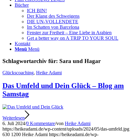
Bücher
ICH BIN!
Der Klang des Schweigens
DIE UN-VOLLENDETE
Im Schatten von Barcelona
Fenster zur Freiheit – Eine Liebe in Arabien
Get a better way on A TRIP TO YOUR SOUL
Kontakt
Menü
Menü
Schlagwortarchiv für:
Sara und Hagar
Glückscoaching
,
Heike Adami
Das Umfeld und Dein Glück – Blog am
Samstag
Weiterlesen
6. Juli 2024
/
0 Kommentare
/
von
Heike Adami
https://heikeadami.de/wp-content/uploads/2024/05/das-umfeld.jpg
630
1200
Heike Adami
https://heikeadami.de/wp-