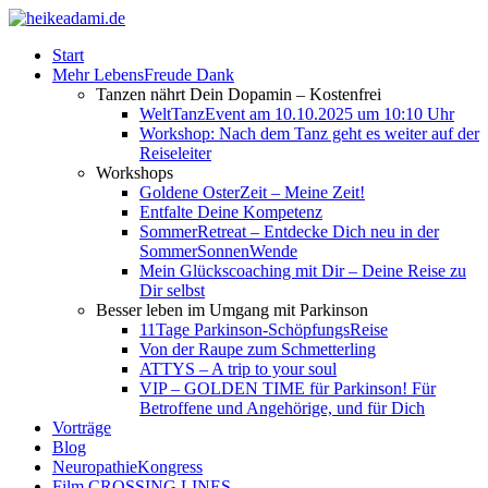
Start
Mehr LebensFreude Dank
Tanzen nährt Dein Dopamin – Kostenfrei
WeltTanzEvent am 10.10.2025 um 10:10 Uhr
Workshop: Nach dem Tanz geht es weiter auf der
Reiseleiter
Workshops
Goldene OsterZeit – Meine Zeit!
Entfalte Deine Kompetenz
SommerRetreat – Entdecke Dich neu in der
SommerSonnenWende
Mein Glückscoaching mit Dir – Deine Reise zu
Dir selbst
Besser leben im Umgang mit Parkinson
11Tage Parkinson-SchöpfungsReise
Von der Raupe zum Schmetterling
ATTYS – A trip to your soul
VIP – GOLDEN TIME für Parkinson! Für
Betroffene und Angehörige, und für Dich
Vorträge
Blog
NeuropathieKongress
Film CROSSING LINES