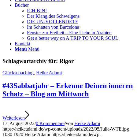
Bücher
ICH BIN!
Der Klang des Schweigens
DIE UN-VOLLENDETE
Im Schatten von Barcelona
Fenster zur Freiheit – Eine Liebe in Arabien
Get a better way on A TRIP TO YOUR SOUL
Kontakt
Menü
Menü
Schlagwortarchiv für:
Rigor
Glückscoaching
,
Heike Adami
#43Sabbatjahr – Erkenne Deinen inneren
Schatz – Blog am Mittwoch
Weiterlesen
17. August 2022
/
0 Kommentare
/
von
Heike Adami
https://heikeadami.de/wp-content/uploads/2022/05/Julia-WTE.jpg
1080
1920
Heike Adami
https://heikeadami.de/wp-