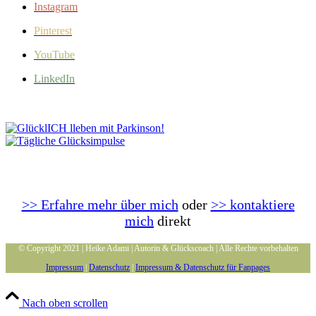
Instagram
Pinterest
YouTube
LinkedIn
>> Erfahre mehr über mich
oder
>> kontaktiere
mich
direkt
© Copyright 2021 | Heike Adami | Autorin & Glückscoach | Alle Rechte vorbehalten
Impressum
|
Datenschutz
|
Impressum & Datenschutz für Fanpages
Nach oben scrollen