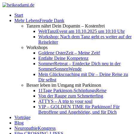
Start
Mehr LebensFreude Dank
Tanzen nährt Dein Dopamin – Kostenfrei
WeltTanzEvent am 10.10.2025 um 10:10 Uhr
Workshop: Nach dem Tanz geht es weiter auf der
Reiseleiter
Workshops
Goldene OsterZeit – Meine Zeit!
Entfalte Deine Kompetenz
SommerRetreat – Entdecke Dich neu in der
SommerSonnenWende
Mein Glückscoaching mit Dir – Deine Reise zu
Dir selbst
Besser leben im Umgang mit Parkinson
11Tage Parkinson-SchöpfungsReise
Von der Raupe zum Schmetterling
ATTYS – A trip to your soul
VIP – GOLDEN TIME für Parkinson! Für
Betroffene und Angehörige, und für Dich
Vorträge
Blog
NeuropathieKongress
Film CROSSING LINES