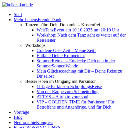
Start
Mehr LebensFreude Dank
Tanzen nährt Dein Dopamin – Kostenfrei
WeltTanzEvent am 10.10.2025 um 10:10 Uhr
Workshop: Nach dem Tanz geht es weiter auf der
Reiseleiter
Workshops
Goldene OsterZeit – Meine Zeit!
Entfalte Deine Kompetenz
SommerRetreat – Entdecke Dich neu in der
SommerSonnenWende
Mein Glückscoaching mit Dir – Deine Reise zu
Dir selbst
Besser leben im Umgang mit Parkinson
11Tage Parkinson-SchöpfungsReise
Von der Raupe zum Schmetterling
ATTYS – A trip to your soul
VIP – GOLDEN TIME für Parkinson! Für
Betroffene und Angehörige, und für Dich
Vorträge
Blog
NeuropathieKongress
Film CROSSING LINES