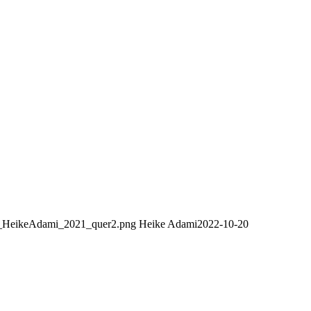
go_HeikeAdami_2021_quer2.png
Heike Adami
2022-10-20