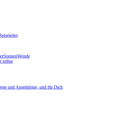
eiseleiter
mmerSonnenWende
 selbst
ne und Angehörige, und für Dich