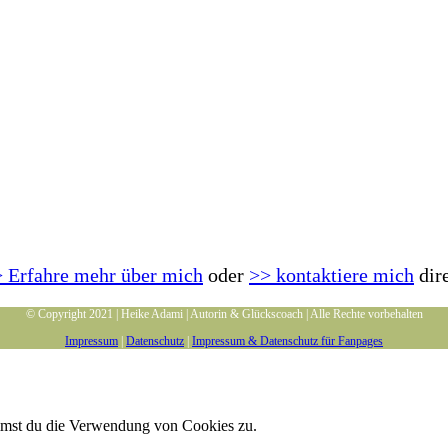
 Erfahre mehr über mich
oder
>> kontaktiere mich
dir
© Copyright 2021 | Heike Adami | Autorin & Glückscoach | Alle Rechte vorbehalten
Impressum
|
Datenschutz
|
Impressum & Datenschutz für Fanpages
immst du die Verwendung von Cookies zu.