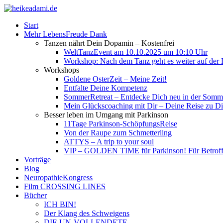
Start
Mehr LebensFreude Dank
Tanzen nährt Dein Dopamin – Kostenfrei
WeltTanzEvent am 10.10.2025 um 10:10 Uhr
Workshop: Nach dem Tanz geht es weiter auf der R
Workshops
Goldene OsterZeit – Meine Zeit!
Entfalte Deine Kompetenz
SommerRetreat – Entdecke Dich neu in der So
Mein Glückscoaching mit Dir – Deine Reise zu Dir
Besser leben im Umgang mit Parkinson
11Tage Parkinson-SchöpfungsReise
Von der Raupe zum Schmetterling
ATTYS – A trip to your soul
VIP – GOLDEN TIME für Parkinson! Für Betroffe
Vorträge
Blog
NeuropathieKongress
Film CROSSING LINES
Bücher
ICH BIN!
Der Klang des Schweigens
DIE UN-VOLLENDETE