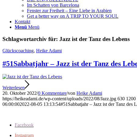
Im Schatten von Barcelona
Fenster zur Freiheit – Eine Liebe in Arabien
Get a better way on A TRIP TO YOUR SOUL
Kontakt
Menü
Menü
Schlagwortarchiv für:
Jazz ist der Tanz des Lebens
Glückscoaching
,
Heike Adami
#51Sabbatjahr – Jazz ist der Tanz des Le
Weiterlesen
20. Oktober 2022
/
0 Kommentare
/
von
Heike Adami
https://heikeadami.de/wp-content/uploads/2022/08/Jazz.jpg
630
1200
06:00:00
2022-08-05 13:13:54
#51Sabbatjahr – Jazz ist der Tanz des
Facebook
Instagram