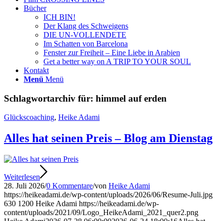
Bücher
ICH BIN!
Der Klang des Schweigens
DIE UN-VOLLENDETE
Im Schatten von Barcelona
Fenster zur Freiheit – Eine Liebe in Arabien
Get a better way on A TRIP TO YOUR SOUL
Kontakt
Menü
Menü
Schlagwortarchiv für:
himmel auf erden
Glückscoaching
,
Heike Adami
Alles hat seinen Preis – Blog am Dienstag
Weiterlesen
28. Juli 2026
/
0 Kommentare
/
von
Heike Adami
https://heikeadami.de/wp-content/uploads/2026/06/Resume-Juli.jpg
630
1200
Heike Adami
https://heikeadami.de/wp-
content/uploads/2021/09/Logo_HeikeAdami_2021_quer2.png