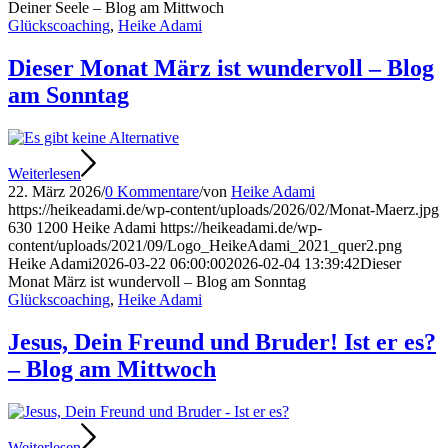
Deiner Seele – Blog am Mittwoch
Glückscoaching
,
Heike Adami
Dieser Monat März ist wundervoll – Blog
am Sonntag
Weiterlesen
22. März 2026
/
0 Kommentare
/
von
Heike Adami
https://heikeadami.de/wp-content/uploads/2026/02/Monat-Maerz.jpg
630
1200
Heike Adami
https://heikeadami.de/wp-
content/uploads/2021/09/Logo_HeikeAdami_2021_quer2.png
Heike Adami
2026-03-22 06:00:00
2026-02-04 13:39:42
Dieser
Monat März ist wundervoll – Blog am Sonntag
Glückscoaching
,
Heike Adami
Jesus, Dein Freund und Bruder! Ist er es?
– Blog am Mittwoch
Weiterlesen