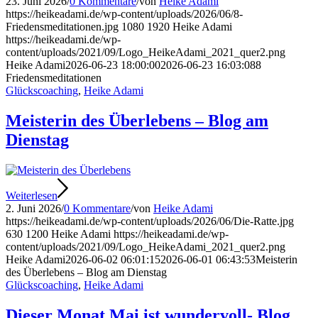
23. Juni 2026
/
0 Kommentare
/
von
Heike Adami
https://heikeadami.de/wp-content/uploads/2026/06/8-
Friedensmeditationen.jpg
1080
1920
Heike Adami
https://heikeadami.de/wp-
content/uploads/2021/09/Logo_HeikeAdami_2021_quer2.png
Heike Adami
2026-06-23 18:00:00
2026-06-23 16:03:08
8
Friedensmeditationen
Glückscoaching
,
Heike Adami
Meisterin des Überlebens – Blog am
Dienstag
Weiterlesen
2. Juni 2026
/
0 Kommentare
/
von
Heike Adami
https://heikeadami.de/wp-content/uploads/2026/06/Die-Ratte.jpg
630
1200
Heike Adami
https://heikeadami.de/wp-
content/uploads/2021/09/Logo_HeikeAdami_2021_quer2.png
Heike Adami
2026-06-02 06:01:15
2026-06-01 06:43:53
Meisterin
des Überlebens – Blog am Dienstag
Glückscoaching
,
Heike Adami
Dieser Monat Mai ist wundervoll- Blog