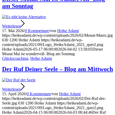
am Sonntag
Weiterlesen
17. Mai 2026
/
0 Kommentare
/
von
Heike Adami
https://heikeadami.de/wp-content/uploads/2026/02/Monat-Maerz.jpg
630
1200
Heike Adami
https://heikeadami.de/wp-
content/uploads/2021/09/Logo_HeikeAdami_2021_quer2.png
Heike Adami
2026-05-17 06:00:00
2026-04-02 13:58:05
Dieser
Monat Mai ist wundervoll- Blog am Sonntag
Glückscoaching
,
Heike Adami
Der Ruf Deiner Seele – Blog am Mittwoch
Weiterlesen
15. April 2026
/
0 Kommentare
/
von
Heike Adami
https://heikeadami.de/wp-content/uploads/2026/02/Der-Ruf-der-
Seele.jpg
630
1200
Heike Adami
https://heikeadami.de/wp-
content/uploads/2021/09/Logo_HeikeAdami_2021_quer2.png
Heike Adami
2026-04-15 06:00:00
2026-04-03 08:44:46
Der Ruf