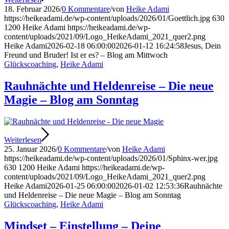
18. Februar 2026
/
0 Kommentare
/
von
Heike Adami
https://heikeadami.de/wp-content/uploads/2026/01/Goettlich.jpg
630
1200
Heike Adami
https://heikeadami.de/wp-
content/uploads/2021/09/Logo_HeikeAdami_2021_quer2.png
Heike Adami
2026-02-18 06:00:00
2026-01-12 16:24:58
Jesus, Dein
Freund und Bruder! Ist er es? – Blog am Mittwoch
Glückscoaching
,
Heike Adami
Rauhnächte und Heldenreise – Die neue
Magie – Blog am Sonntag
Weiterlesen
25. Januar 2026
/
0 Kommentare
/
von
Heike Adami
https://heikeadami.de/wp-content/uploads/2026/01/Sphinx-wer.jpg
630
1200
Heike Adami
https://heikeadami.de/wp-
content/uploads/2021/09/Logo_HeikeAdami_2021_quer2.png
Heike Adami
2026-01-25 06:00:00
2026-01-02 12:53:36
Rauhnächte
und Heldenreise – Die neue Magie – Blog am Sonntag
Glückscoaching
,
Heike Adami
Mindset – Einstellung – Deine