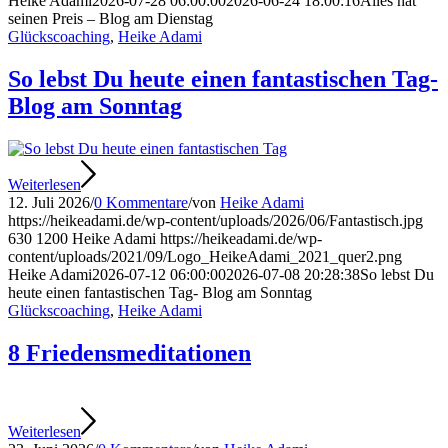
Heike Adami
2026-07-28 06:00:00
2026-06-24 18:00:16
Alles hat
seinen Preis – Blog am Dienstag
Glückscoaching
,
Heike Adami
So lebst Du heute einen fantastischen Tag-
Blog am Sonntag
Weiterlesen
12. Juli 2026
/
0 Kommentare
/
von
Heike Adami
https://heikeadami.de/wp-content/uploads/2026/06/Fantastisch.jpg
630
1200
Heike Adami
https://heikeadami.de/wp-
content/uploads/2021/09/Logo_HeikeAdami_2021_quer2.png
Heike Adami
2026-07-12 06:00:00
2026-07-08 20:28:38
So lebst Du
heute einen fantastischen Tag- Blog am Sonntag
Glückscoaching
,
Heike Adami
8 Friedensmeditationen
Weiterlesen