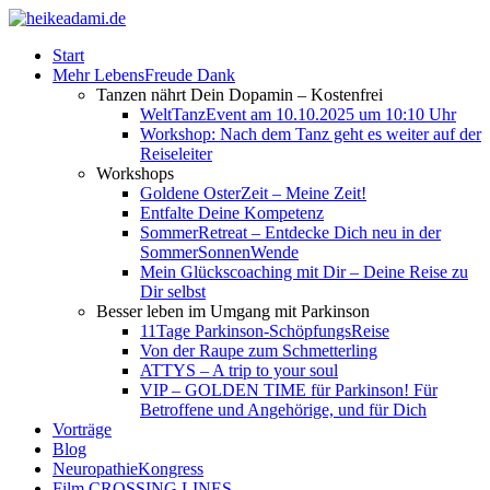
Start
Mehr LebensFreude Dank
Tanzen nährt Dein Dopamin – Kostenfrei
WeltTanzEvent am 10.10.2025 um 10:10 Uhr
Workshop: Nach dem Tanz geht es weiter auf der
Reiseleiter
Workshops
Goldene OsterZeit – Meine Zeit!
Entfalte Deine Kompetenz
SommerRetreat – Entdecke Dich neu in der
SommerSonnenWende
Mein Glückscoaching mit Dir – Deine Reise zu
Dir selbst
Besser leben im Umgang mit Parkinson
11Tage Parkinson-SchöpfungsReise
Von der Raupe zum Schmetterling
ATTYS – A trip to your soul
VIP – GOLDEN TIME für Parkinson! Für
Betroffene und Angehörige, und für Dich
Vorträge
Blog
NeuropathieKongress
Film CROSSING LINES