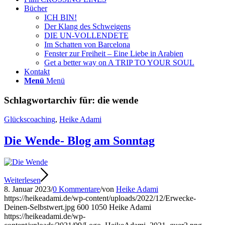
Bücher
ICH BIN!
Der Klang des Schweigens
DIE UN-VOLLENDETE
Im Schatten von Barcelona
Fenster zur Freiheit – Eine Liebe in Arabien
Get a better way on A TRIP TO YOUR SOUL
Kontakt
Menü
Menü
Schlagwortarchiv für:
die wende
Glückscoaching
,
Heike Adami
Die Wende- Blog am Sonntag
Weiterlesen
8. Januar 2023
/
0 Kommentare
/
von
Heike Adami
https://heikeadami.de/wp-content/uploads/2022/12/Erwecke-
Deinen-Selbstwert.jpg
600
1050
Heike Adami
https://heikeadami.de/wp-