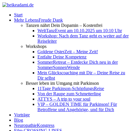
Start
Mehr LebensFreude Dank
Tanzen nährt Dein Dopamin – Kostenfrei
WeltTanzEvent am 10.10.2025 um 10:10 Uhr
Workshop: Nach dem Tanz geht es weiter auf der
Reiseleiter
Workshops
Goldene OsterZeit – Meine Zeit!
Entfalte Deine Kompetenz
SommerRetreat – Entdecke Dich neu in der
SommerSonnenWende
Mein Glückscoaching mit Dir – Deine Reise zu
Dir selbst
Besser leben im Umgang mit Parkinson
11Tage Parkinson-SchöpfungsReise
Von der Raupe zum Schmetterling
ATTYS – A trip to your soul
VIP – GOLDEN TIME für Parkinson! Für
Betroffene und Angehörige, und für Dich
Vorträge
Blog
NeuropathieKongress
Film CROSSING LINES