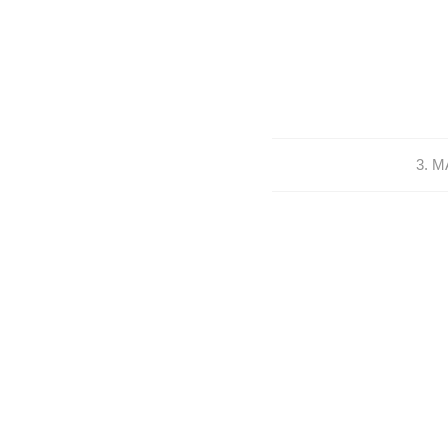
/
3. M