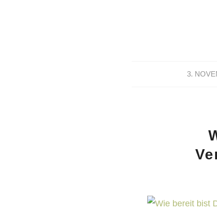
3. NOVE
W
Ve