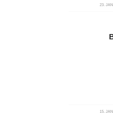
23. JA
15. JA