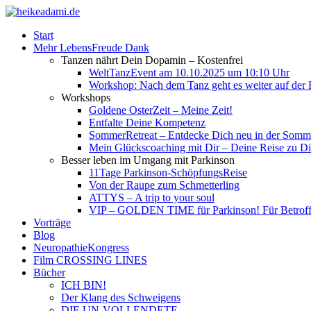
Start
Mehr LebensFreude Dank
Tanzen nährt Dein Dopamin – Kostenfrei
WeltTanzEvent am 10.10.2025 um 10:10 Uhr
Workshop: Nach dem Tanz geht es weiter auf der R
Workshops
Goldene OsterZeit – Meine Zeit!
Entfalte Deine Kompetenz
SommerRetreat – Entdecke Dich neu in der So
Mein Glückscoaching mit Dir – Deine Reise zu Dir
Besser leben im Umgang mit Parkinson
11Tage Parkinson-SchöpfungsReise
Von der Raupe zum Schmetterling
ATTYS – A trip to your soul
VIP – GOLDEN TIME für Parkinson! Für Betroffe
Vorträge
Blog
NeuropathieKongress
Film CROSSING LINES
Bücher
ICH BIN!
Der Klang des Schweigens
DIE UN-VOLLENDETE