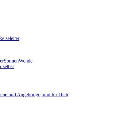
eiseleiter
mmerSonnenWende
 selbst
ne und Angehörige, und für Dich