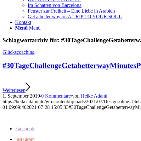
Im Schatten von Barcelona
Fenster zur Freiheit – Eine Liebe in Arabien
Get a better way on A TRIP TO YOUR SOUL
Kontakt
Menü
Menü
Schlagwortarchiv für:
#30TageChallengeGetabetter
Glückscoaching
#30TageChallengeGetabetterwayMinutes
Weiterlesen
1. September 2019
/
0 Kommentare
/
von
Heike Adami
https://heikeadami.de/wp-content/uploads/2021/07/Design-ohne-Titel
01 09:09:46
2021-07-28 15:05:33
#30TageChallengeGetabetterwayMi
Facebook
Instagram