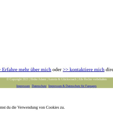
 Erfahre mehr über mich
oder
>> kontaktiere mich
dir
© Copyright 2021 | Heike Adami | Autorin & Glückscoach | Alle Rechte vorbehalten
Impressum
|
Datenschutz
|
Impressum & Datenschutz für Fanpages
immst du die Verwendung von Cookies zu.