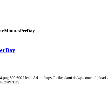
wayMinutesPerDay
PerDay
-4.png
600
600
Heike Adami
https://heikeadami.de/wp-content/uplo
nutesPerDay