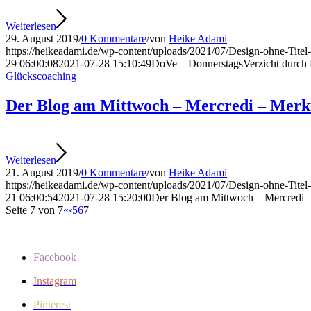
Weiterlesen
29. August 2019
/
0 Kommentare
/
von
Heike Adami
https://heikeadami.de/wp-content/uploads/2021/07/Design-ohne-Titel
29 06:00:08
2021-07-28 15:10:49
DoVe – DonnerstagsVerzicht durch
Glückscoaching
Der Blog am Mittwoch – Mercredi – Merk
Weiterlesen
21. August 2019
/
0 Kommentare
/
von
Heike Adami
https://heikeadami.de/wp-content/uploads/2021/07/Design-ohne-Titel
21 06:00:54
2021-07-28 15:20:00
Der Blog am Mittwoch – Mercredi 
Seite 7 von 7
«
‹
5
6
7
Facebook
Instagram
Pinterest