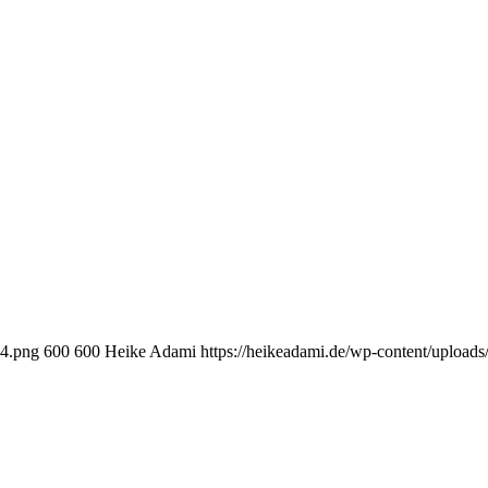
-4.png
600
600
Heike Adami
https://heikeadami.de/wp-content/uplo