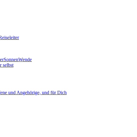
eiseleiter
mmerSonnenWende
 selbst
ne und Angehörige, und für Dich