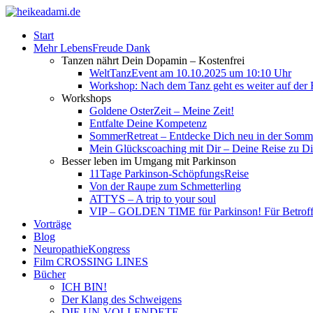
Start
Mehr LebensFreude Dank
Tanzen nährt Dein Dopamin – Kostenfrei
WeltTanzEvent am 10.10.2025 um 10:10 Uhr
Workshop: Nach dem Tanz geht es weiter auf der R
Workshops
Goldene OsterZeit – Meine Zeit!
Entfalte Deine Kompetenz
SommerRetreat – Entdecke Dich neu in der So
Mein Glückscoaching mit Dir – Deine Reise zu Dir
Besser leben im Umgang mit Parkinson
11Tage Parkinson-SchöpfungsReise
Von der Raupe zum Schmetterling
ATTYS – A trip to your soul
VIP – GOLDEN TIME für Parkinson! Für Betroffe
Vorträge
Blog
NeuropathieKongress
Film CROSSING LINES
Bücher
ICH BIN!
Der Klang des Schweigens
DIE UN-VOLLENDETE