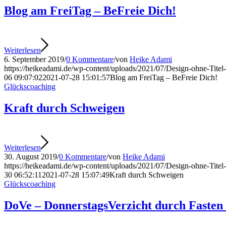
Blog am FreiTag – BeFreie Dich!
Weiterlesen
6. September 2019
/
0 Kommentare
/
von
Heike Adami
https://heikeadami.de/wp-content/uploads/2021/07/Design-ohne-Titel
06 09:07:02
2021-07-28 15:01:57
Blog am FreiTag – BeFreie Dich!
Glückscoaching
Kraft durch Schweigen
Weiterlesen
30. August 2019
/
0 Kommentare
/
von
Heike Adami
https://heikeadami.de/wp-content/uploads/2021/07/Design-ohne-Titel
30 06:52:11
2021-07-28 15:07:49
Kraft durch Schweigen
Glückscoaching
DoVe – DonnerstagsVerzicht durch Faste