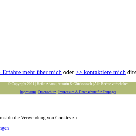
 Erfahre mehr über mich
oder
>> kontaktiere mich
dir
© Copyright 2021 | Heike Adami | Autorin & Glückscoach | Alle Rechte vorbehalten
Impressum
|
Datenschutz
|
Impressum & Datenschutz für Fanpages
immst du die Verwendung von Cookies zu.
ungen