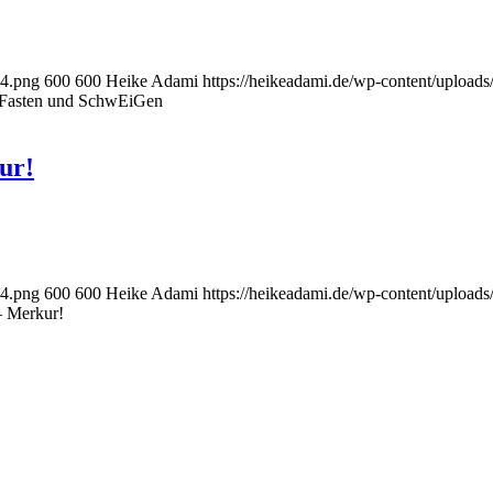
-4.png
600
600
Heike Adami
https://heikeadami.de/wp-content/uplo
 Fasten und SchwEiGen
ur!
-4.png
600
600
Heike Adami
https://heikeadami.de/wp-content/uplo
– Merkur!