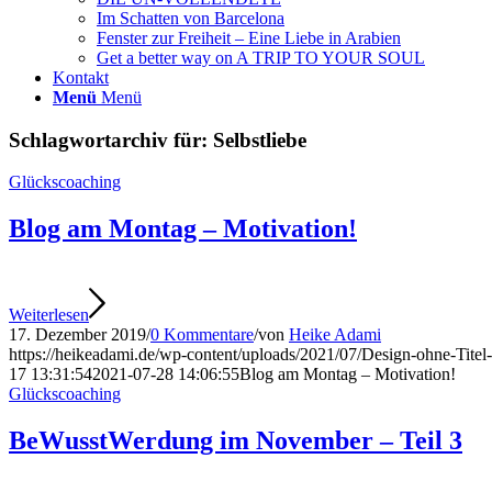
Im Schatten von Barcelona
Fenster zur Freiheit – Eine Liebe in Arabien
Get a better way on A TRIP TO YOUR SOUL
Kontakt
Menü
Menü
Schlagwortarchiv für:
Selbstliebe
Glückscoaching
Blog am Montag – Motivation!
Weiterlesen
17. Dezember 2019
/
0 Kommentare
/
von
Heike Adami
https://heikeadami.de/wp-content/uploads/2021/07/Design-ohne-Titel
17 13:31:54
2021-07-28 14:06:55
Blog am Montag – Motivation!
Glückscoaching
BeWusstWerdung im November – Teil 3