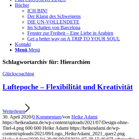
Bücher
ICH BIN!
Der Klang des Schweigens
DIE UN-VOLLENDETE
Im Schatten von Barcelona
Fenster zur Freiheit – Eine Liebe in Arabien
Get a better way on A TRIP TO YOUR SOUL
Kontakt
Menü
Menü
Schlagwortarchiv für:
Hierarchien
Glückscoaching
Luftepoche – Flexibilität und Kreativität
Weiterlesen
30. April 2020
/
0 Kommentare
/
von
Heike Adami
https://heikeadami.de/wp-content/uploads/2021/07/Design-ohne-
Titel-4.png
600
600
Heike Adami
https://heikeadami.de/wp-
content/uploads/2021/09/Logo_HeikeAdami_2021_quer2.png