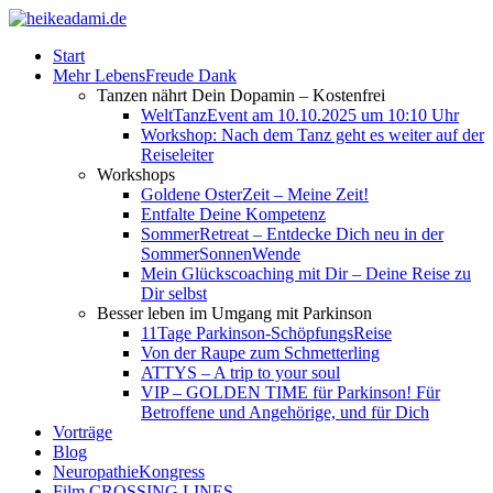
Start
Mehr LebensFreude Dank
Tanzen nährt Dein Dopamin – Kostenfrei
WeltTanzEvent am 10.10.2025 um 10:10 Uhr
Workshop: Nach dem Tanz geht es weiter auf der
Reiseleiter
Workshops
Goldene OsterZeit – Meine Zeit!
Entfalte Deine Kompetenz
SommerRetreat – Entdecke Dich neu in der
SommerSonnenWende
Mein Glückscoaching mit Dir – Deine Reise zu
Dir selbst
Besser leben im Umgang mit Parkinson
11Tage Parkinson-SchöpfungsReise
Von der Raupe zum Schmetterling
ATTYS – A trip to your soul
VIP – GOLDEN TIME für Parkinson! Für
Betroffene und Angehörige, und für Dich
Vorträge
Blog
NeuropathieKongress
Film CROSSING LINES