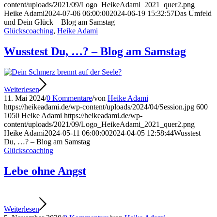
content/uploads/2021/09/Logo_HeikeAdami_2021_quer2.png
Heike Adami
2024-07-06 06:00:00
2024-06-19 15:32:57
Das Umfeld
und Dein Glück – Blog am Samstag
Glückscoaching
,
Heike Adami
Wusstest Du, …? – Blog am Samstag
Weiterlesen
11. Mai 2024
/
0 Kommentare
/
von
Heike Adami
https://heikeadami.de/wp-content/uploads/2024/04/Session.jpg
600
1050
Heike Adami
https://heikeadami.de/wp-
content/uploads/2021/09/Logo_HeikeAdami_2021_quer2.png
Heike Adami
2024-05-11 06:00:00
2024-04-05 12:58:44
Wusstest
Du, …? – Blog am Samstag
Glückscoaching
Lebe ohne Angst
Weiterlesen