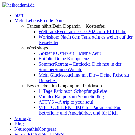
Start
Mehr LebensFreude Dank
Tanzen nährt Dein Dopamin – Kostenfrei
WeltTanzEvent am 10.10.2025 um 10:10 Uhr
Workshop: Nach dem Tanz geht es weiter auf der
Reiseleiter
Workshops
Goldene OsterZeit – Meine Zeit!
Entfalte Deine Kompetenz
SommerRetreat – Entdecke Dich neu in der
SommerSonnenWende
Mein Glückscoaching mit Dir – Deine Reise zu
Dir selbst
Besser leben im Umgang mit Parkinson
11Tage Parkinson-SchöpfungsReise
Von der Raupe zum Schmetterling
ATTYS – A trip to your soul
VIP – GOLDEN TIME für Parkinson! Für
Betroffene und Angehörige, und für Dich
Vorträge
Blog
NeuropathieKongress
Film CROSSING LINES