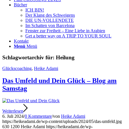
Bücher
ICH BIN!
Der Klang des Schweigens
DIE UN-VOLLENDETE
Im Schatten von Barcelona
Fenster zur Freiheit – Eine Liebe in Arabien
Get a better way on A TRIP TO YOUR SOUL
Kontakt
Menü
Menü
Schlagwortarchiv für:
Heilung
Glückscoaching
,
Heike Adami
Das Umfeld und Dein Glück – Blog am
Samstag
Weiterlesen
6. Juli 2024
/
0 Kommentare
/
von
Heike Adami
https://heikeadami.de/wp-content/uploads/2024/05/das-umfeld.jpg
630
1200
Heike Adami
https://heikeadami.de/wp-