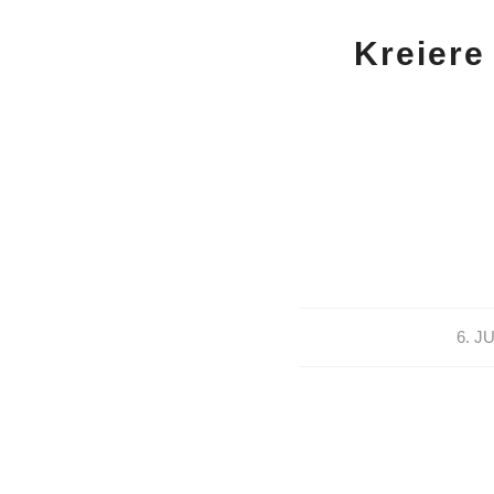
Kreiere
/
6. J