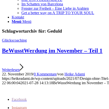
Im Schatten von Barcelona
Fenster zur Freiheit – Eine Liebe in Arabien
Get a better way on A TRIP TO YOUR SOUL
Kontakt
Menü
Menü
Schlagwortarchiv für:
Geduld
Glückscoaching
BeWusstWerdung im November – Teil 1
Weiterlesen
22. November 2019
/
0 Kommentare
/
von
Heike Adami
https://heikeadami.de/wp-content/uploads/2021/07/Design-ohne-Titel
22 06:00:04
2021-07-28 14:13:18
BeWusstWerdung im November – Te
Facebook
Instagram