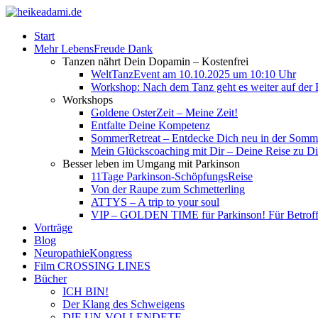
Start
Mehr LebensFreude Dank
Tanzen nährt Dein Dopamin – Kostenfrei
WeltTanzEvent am 10.10.2025 um 10:10 Uhr
Workshop: Nach dem Tanz geht es weiter auf der R
Workshops
Goldene OsterZeit – Meine Zeit!
Entfalte Deine Kompetenz
SommerRetreat – Entdecke Dich neu in der So
Mein Glückscoaching mit Dir – Deine Reise zu Dir
Besser leben im Umgang mit Parkinson
11Tage Parkinson-SchöpfungsReise
Von der Raupe zum Schmetterling
ATTYS – A trip to your soul
VIP – GOLDEN TIME für Parkinson! Für Betroffe
Vorträge
Blog
NeuropathieKongress
Film CROSSING LINES
Bücher
ICH BIN!
Der Klang des Schweigens
DIE UN-VOLLENDETE