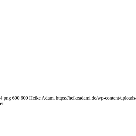
-4.png
600
600
Heike Adami
https://heikeadami.de/wp-content/uplo
il 1