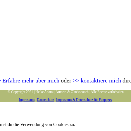
 Erfahre mehr über mich
oder
>> kontaktiere mich
dir
© Copyright 2021 | Heike Adami | Autorin & Glückscoach | Alle Rechte vorbehalten
Impressum
|
Datenschutz
|
Impressum & Datenschutz für Fanpages
immst du die Verwendung von Cookies zu.