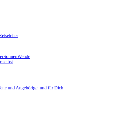
eiseleiter
mmerSonnenWende
 selbst
ne und Angehörige, und für Dich