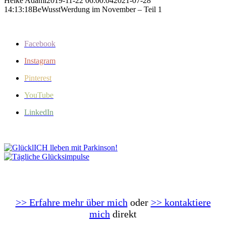
Heike Adami
2019-11-22 06:00:04
2021-07-28
14:13:18
BeWusstWerdung im November – Teil 1
Facebook
Instagram
Pinterest
YouTube
LinkedIn
>> Erfahre mehr über mich
oder
>> kontaktiere
mich
direkt