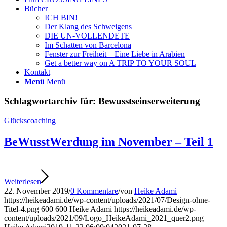
Bücher
ICH BIN!
Der Klang des Schweigens
DIE UN-VOLLENDETE
Im Schatten von Barcelona
Fenster zur Freiheit – Eine Liebe in Arabien
Get a better way on A TRIP TO YOUR SOUL
Kontakt
Menü
Menü
Schlagwortarchiv für:
Bewusstseinserweiterung
Glückscoaching
BeWusstWerdung im November – Teil 1
Weiterlesen
22. November 2019
/
0 Kommentare
/
von
Heike Adami
https://heikeadami.de/wp-content/uploads/2021/07/Design-ohne-
Titel-4.png
600
600
Heike Adami
https://heikeadami.de/wp-
content/uploads/2021/09/Logo_HeikeAdami_2021_quer2.png