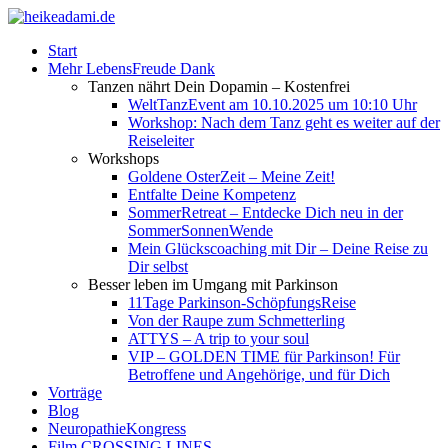
Start
Mehr LebensFreude Dank
Tanzen nährt Dein Dopamin – Kostenfrei
WeltTanzEvent am 10.10.2025 um 10:10 Uhr
Workshop: Nach dem Tanz geht es weiter auf der
Reiseleiter
Workshops
Goldene OsterZeit – Meine Zeit!
Entfalte Deine Kompetenz
SommerRetreat – Entdecke Dich neu in der
SommerSonnenWende
Mein Glückscoaching mit Dir – Deine Reise zu
Dir selbst
Besser leben im Umgang mit Parkinson
11Tage Parkinson-SchöpfungsReise
Von der Raupe zum Schmetterling
ATTYS – A trip to your soul
VIP – GOLDEN TIME für Parkinson! Für
Betroffene und Angehörige, und für Dich
Vorträge
Blog
NeuropathieKongress
Film CROSSING LINES