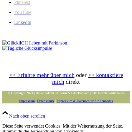
Pinterest
YouTube
LinkedIn
>> Erfahre mehr über mich
oder
>> kontaktiere
mich
direkt
© Copyright 2021 | Heike Adami | Autorin & Glückscoach | Alle Rechte vorbehalten
Impressum
|
Datenschutz
|
Impressum & Datenschutz für Fanpages
Nach oben scrollen
Diese Seite verwendet Cookies. Mit der Weiternutzung der Seite,
stimmst du die Verwendung von Cookies zu.