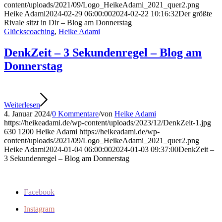
content/uploads/2021/09/Logo_HeikeAdami_2021_quer2.png
Heike Adami
2024-02-29 06:00:00
2024-02-22 10:16:32
Der größte
Rivale sitzt in Dir – Blog am Donnerstag
Glückscoaching
,
Heike Adami
DenkZeit – 3 Sekundenregel – Blog am
Donnerstag
Weiterlesen
4. Januar 2024
/
0 Kommentare
/
von
Heike Adami
https://heikeadami.de/wp-content/uploads/2023/12/DenkZeit-1.jpg
630
1200
Heike Adami
https://heikeadami.de/wp-
content/uploads/2021/09/Logo_HeikeAdami_2021_quer2.png
Heike Adami
2024-01-04 06:00:00
2024-01-03 09:37:00
DenkZeit –
3 Sekundenregel – Blog am Donnerstag
Facebook
Instagram