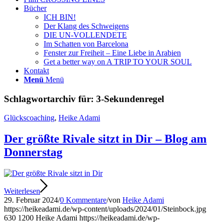
Bücher
ICH BIN!
Der Klang des Schweigens
DIE UN-VOLLENDETE
Im Schatten von Barcelona
Fenster zur Freiheit – Eine Liebe in Arabien
Get a better way on A TRIP TO YOUR SOUL
Kontakt
Menü
Menü
Schlagwortarchiv für:
3-Sekundenregel
Glückscoaching
,
Heike Adami
Der größte Rivale sitzt in Dir – Blog am
Donnerstag
Weiterlesen
29. Februar 2024
/
0 Kommentare
/
von
Heike Adami
https://heikeadami.de/wp-content/uploads/2024/01/Steinbock.jpg
630
1200
Heike Adami
https://heikeadami.de/wp-