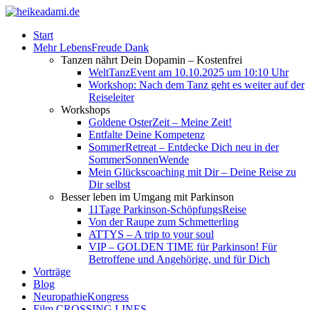
Start
Mehr LebensFreude Dank
Tanzen nährt Dein Dopamin – Kostenfrei
WeltTanzEvent am 10.10.2025 um 10:10 Uhr
Workshop: Nach dem Tanz geht es weiter auf der
Reiseleiter
Workshops
Goldene OsterZeit – Meine Zeit!
Entfalte Deine Kompetenz
SommerRetreat – Entdecke Dich neu in der
SommerSonnenWende
Mein Glückscoaching mit Dir – Deine Reise zu
Dir selbst
Besser leben im Umgang mit Parkinson
11Tage Parkinson-SchöpfungsReise
Von der Raupe zum Schmetterling
ATTYS – A trip to your soul
VIP – GOLDEN TIME für Parkinson! Für
Betroffene und Angehörige, und für Dich
Vorträge
Blog
NeuropathieKongress
Film CROSSING LINES