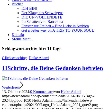
Bücher
ICH BIN!
Der Klang des Schweigens
DIE UN-VOLLENDETE
Im Schatten von Barcelona
Fenster zur Freiheit – Eine Liebe in Arabien
Get a better way on A TRIP TO YOUR SOUL
Kontakt
Menü
Menü
Schlagwortarchiv für:
11Tage
Glückscoaching
,
Heike Adami
11Schritte, die Deine Gedanken befreien
Weiterlesen
13. Oktober 2024
/
0 Kommentare
/
von
Heike Adami
https://heikeadami.de/wp-content/uploads/2024/10/11-Tage-
2024.jpg
600
1050
Heike Adami
https://heikeadami.de/wp-
content/uploads/2021/09/Logo_HeikeAdami_2021_quer2.png