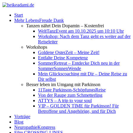
Start
Mehr LebensFreude Dank
Tanzen nährt Dein Dopamin – Kostenfrei
WeltTanzEvent am 10.10.2025 um 10:10 Uhr
Workshop: Nach dem Tanz geht es weiter auf der
Reiseleiter
Workshops
Goldene OsterZeit – Meine Zeit!
Entfalte Deine Kompetenz
SommerRetreat – Entdecke Dich neu in der
SommerSonnenWende
Mein Glückscoaching mit Dir – Deine Reise zu
Dir selbst
Besser leben im Umgang mit Parkinson
11Tage Parkinson-SchöpfungsReise
Von der Raupe zum Schmetterling
ATTYS – A trip to your soul
VIP – GOLDEN TIME für Parkinson! Für
Betroffene und Angehörige, und für Dich
Vorträge
Blog
NeuropathieKongress
Film CROSSING LINES