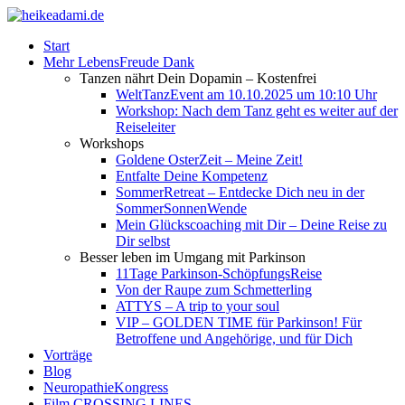
Start
Mehr LebensFreude Dank
Tanzen nährt Dein Dopamin – Kostenfrei
WeltTanzEvent am 10.10.2025 um 10:10 Uhr
Workshop: Nach dem Tanz geht es weiter auf der
Reiseleiter
Workshops
Goldene OsterZeit – Meine Zeit!
Entfalte Deine Kompetenz
SommerRetreat – Entdecke Dich neu in der
SommerSonnenWende
Mein Glückscoaching mit Dir – Deine Reise zu
Dir selbst
Besser leben im Umgang mit Parkinson
11Tage Parkinson-SchöpfungsReise
Von der Raupe zum Schmetterling
ATTYS – A trip to your soul
VIP – GOLDEN TIME für Parkinson! Für
Betroffene und Angehörige, und für Dich
Vorträge
Blog
NeuropathieKongress
Film CROSSING LINES